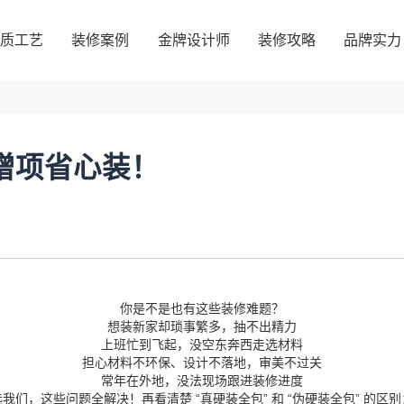
品质工艺
装修案例
金牌设计师
装修攻略
品牌实力
品质工艺
装修案例
金牌设计师
装修攻略
品牌实力
0增项省心装！
你是不是也有这些装修难题？
想装新家却琐事繁多，抽不出精力
上班忙到飞起，没空东奔西走选材料
担心材料不环保、设计不落地，审美不过关
常年在外地，没法现场跟进装修进度
选我们，这些问题全解决！再看清楚 “真硬装全包” 和 “伪硬装全包” 的区别